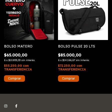
BOLSO MATERO
BOLSO PULSE 20 LTS
$65.000,00
$85.000,00
6
x
$10.833,33
sin interés
6
x
$14.166,67
sin interés
$55.250,00
con
$72.250,00
con
TRANSFERENCIA
TRANSFERENCIA
Comprar